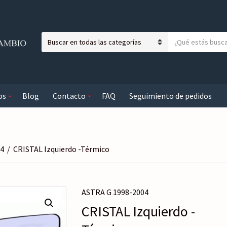
T
N
e
o
x
m
t
b
o
os
Blog
Contacto
FAQ
Seguimiento de pedidos
r
a
e
b
d
u
e
s
l
c
04
/
CRISTAL Izquierdo -Térmico
a
a
c
r
a
ASTRA G 1998-2004
t
e
CRISTAL Izquierdo -
g