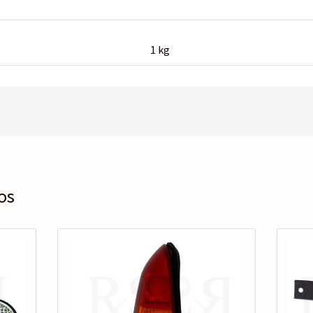
1 kg
os