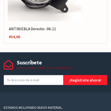
ANTINIEBLA Derecho -06-11
€
54,00
Suscríbete
para recibir todas las novedades
T
¡Regístrate ahora!
u
e
-
m
a
ESTAMOS INCLUYENDO NUEVO MATERIAL.