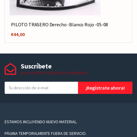
PILOTO TRASERO Derecho -Blanco Rojo -05-08
€
44,00
Suscríbete
para recibir todas las novedades
T
¡Regístrate ahora!
u
e
-
m
a
ESTAMOS INCLUYENDO NUEVO MATERIAL.
i
PÁGINA TEMPORALMENTE FUERA DE SERVICIO.
l