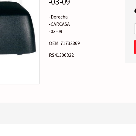
-03-09
o
r
í
-Derecha
a
-CARCASA
-03-09
OEM: 71732869
RS41300822