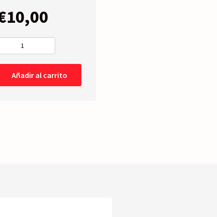
€
10,00
CARCASA
Derecha
-03-
Añadir al carrito
09
cantidad