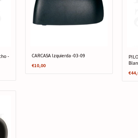
CARCASA Izquierda -03-09
ho -
PILO
Blan
€
10,00
€
44,