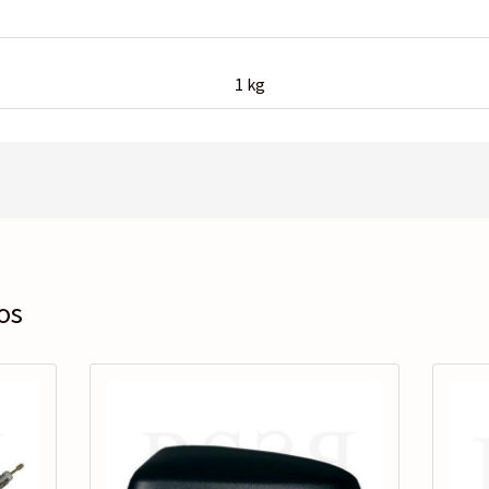
1 kg
os