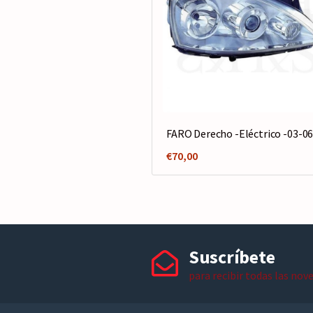
FARO Derecho -Eléctrico -03-0
€
70,00
Suscríbete
para recibir todas las nov