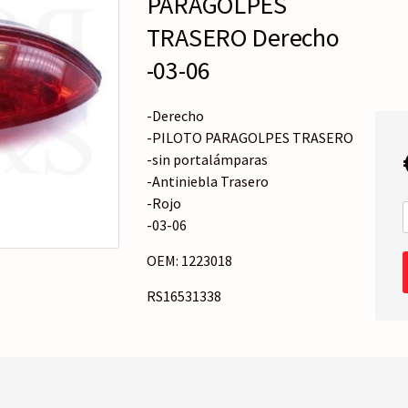
PARAGOLPES
o
r
TRASERO Derecho
í
-03-06
a
-Derecho
-PILOTO PARAGOLPES TRASERO
-sin portalámparas
-Antiniebla Trasero
-Rojo
-03-06
OEM: 1223018
RS16531338