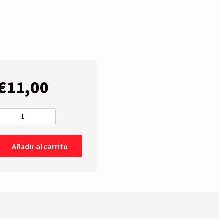
€
11,00
ANTINIEBLAS
PARAGOLPES
TRASERO
Añadir al carrito
Derecho
-03-
06
cantidad