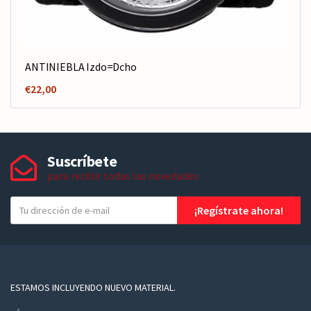
ANTINIEBLA Izdo=Dcho
€
22,00
Suscríbete
para recibir todas las novedades
T
¡Regístrate ahora!
u
e
-
m
a
ESTAMOS INCLUYENDO NUEVO MATERIAL.
i